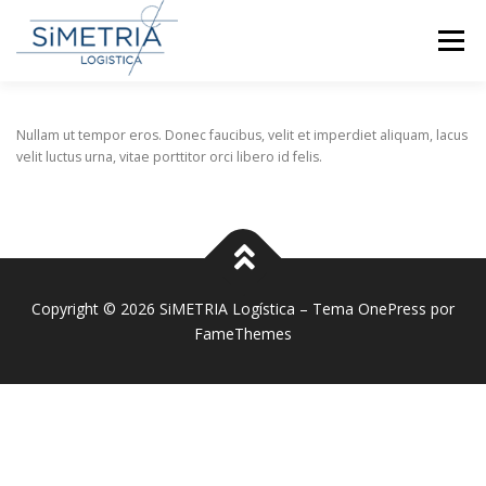
Pular
para
Menu
o
conteúdo
INÍCIO
QUEM SOMOS
SERVIÇOS
Nullam ut tempor eros. Donec faucibus, velit et imperdiet aliquam, lacus
velit luctus urna, vitae porttitor orci libero id felis.
QUALIDADE E CULTURA
CONTATO
Copyright © 2026 SiMETRIA Logística
–
Tema
OnePress
por
FameThemes